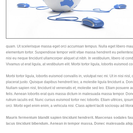
quam. Ut scelerisque massa eget orci accumsan tempus. Nulla eget libero maur
elementum tortor. Suspendisse tempor velit vitae massa hendrerit eu pellentesqu
nisi eu neque tincidunt ullamcorper aliquet ut nibh. In vestibulum, libero id con
Vivamus ut erat ligula, at vestibulum elit. Morbi tortor ligula, lobortis euismod co
Morbi tortor ligula, lobortis euismod convallis in, volutpat nec mi. Ut in nisi ni
placerat justo. Quisque dapibus hendrerit leo, a molestie ligula tincidunt a. D
Nullam sapien nisl, tincidunt id venenatis et, molestie sed leo. Etiam posuere
felis. Aenean lobortis erat quis massa dictum in malesuada massa tempor. Done
rutrum iaculis est. Nunc cursus euismod tortor nec lobortis. Etiam ultrices, ipsu
orci. Morbi eget enim enim, a vehicula nisi. Class aptent taciti sociosqu ad lit
Mauris fermentum blandit sapien tincidunt hendrerit. Maecenas sodales faucib
lacus tincidunt bibendum. Aenean in tempor massa. Donec malesuada aliquam 