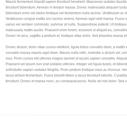
Mauris fermentum blandit sapien tincidunt hendrerit. Maecenas sodales faucibus 
tincidunt bibendum. Aenean in tempor massa. Donec malesuada aliquam luctus. 
bibendum enim vel metus tristique vel fermentum nulla lacinia. Vestibulum ac du
Vestibulum congue mattis orci lacinia viverra. Aenean eget velit massa. Fusce o
varius vel semper commodo, pulvinar at nulla. Suspendisse potenti. Ut tristique 
malesuada mattis auctor. Praesent enim lorem, euismod ut aliquet eu, convallis n
Donec mi arcu, sagittis a pretium et, tristique vitae dolor. Sed pharetra massa 
Donec dictum, dolor vitae cursus eleifend, ligula tellus convallis diam, a mattis 
convallis massa mauris eget diam. Mauris nulla nibh, molestie a dictum vel, or
mus. Proin cursus elit ultricies magna laoreet ut iaculis sapien convallis. Al
Praesent vel ipsum non erat sodales ultricies. Integer vel ligula turpis,
id biben
sollicitudin sapien sodales fringilla. Proin pretium tristique risus ac rhoncus. 
lacus dictum fermentum. Fusce blandit libero a lacus tincidunt lobortis. Curabit
tincidunt. Donec et massa nunc, eu consequat purus. Nulla vel nisi dolor. Se